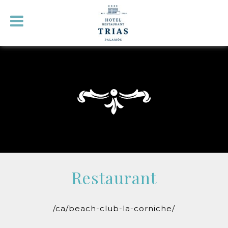
Restaurant
/ca/beach-club-la-corniche/