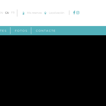
EN
CA
FR
Mis reservas
Localización
TES
FOTOS
CONTACTE