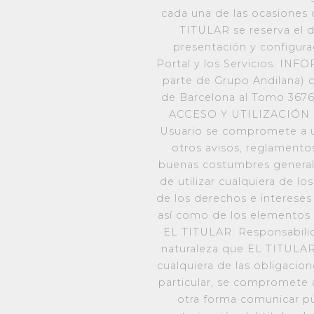
cada una de las ocasiones 
TITULAR se reserva el d
presentación y configurac
Portal y los Servicios. IN
parte de Grupo Andilana) co
de Barcelona al Tomo 3676
ACCESO Y UTILIZACIÓN DEL
Usuario se compromete a uti
otros avisos, reglamento
buenas costumbres generalm
de utilizar cualquiera de lo
de los derechos e intereses 
así como de los elementos 
EL TITULAR. Responsabilid
naturaleza que EL TITULAR
cualquiera de las obligacione
particular, se compromete a 
otra forma comunicar pú