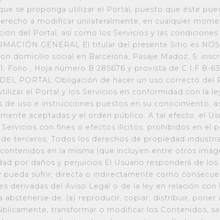
que se proponga utilizar el Portal, puesto que éste pued
erecho a modificar unilateralmente, en cualquier moment
ión del Portal, así como los Servicios y las condiciones r
FORMACIÓN GENERAL El titular del presente Sitio es NO
n domicilio social en Barcelona, Pasaje Madoz, 5; inscr
1, Folio , Hoja número B 285676 y provista de C.I.F 
 PORTAL Obligación de hacer un uso correcto del Por
lizar el Portal y los Servicios en conformidad con la ley
s de uso e instrucciones puestos en su conocimiento, as
ente aceptadas y el orden público. A tal efecto, el Usu
s Servicios con fines o efectos ilícitos, prohibidos en el 
de terceros. Todos los derechos de propiedad industrial
contenidos en la misma (que incluyen entre otros imág
ad por daños y perjuicios El Usuario responderá de los 
 pueda sufrir, directa o indirectamente como consecue
s derivadas del Aviso Legal o de la ley en relación con la
abstenerse de: (a) reproducir, copiar, distribuir, poner
blicamente, transformar o modificar los Contenidos, sa