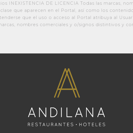
icios INEXISTENCIA DE LICENCIA Todas las marcas, nom
r clase que aparecen en el Portal, así como los conteni
enderse que el uso o acceso al Portal atribuya al Usuar
marcas, nombres comerciales y o/signos distintivos y co