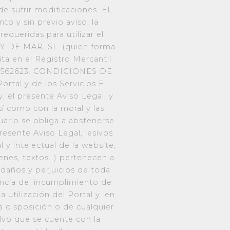
e sufrir modificaciones. EL
o y sin previo aviso, la
equeridas para utilizar el
SY DE MAR, SL. (quien forma
ita en el Registro Mercantil
B-63562623. CONDICIONES DE
tal y de los Servicios El
, el presente Aviso Legal, y
í como con la moral y las
ario se obliga a abstenerse
presente Aviso Legal, lesivos
 y intelectual de la website,
enes, textos…) pertenecen a
daños y perjuicios de toda
ncia del incumplimiento de
 utilización del Portal y, en
 a disposición o de cualquier
lvo que se cuente con la