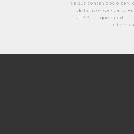
de sus contenidos o serv
distintivos de cualquie
TITULAR, sin que pueda ent
citadas 