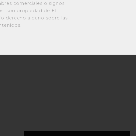
bres comerciales o signos
dos, son propiedad de EL
io derecho alguno sobre las
ntenidos.