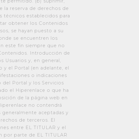
te permitido. (b) suprimir,
de la reserva de derechos de
os técnicos establecidos para
ntar obtener los Contenidos
sos, se hayan puesto a su
donde se encuentren los
on este fin siempre que no
 Contenidos. Introducción de
os Usuarios y, en general,
y el Portal (en adelante, el
ifestaciones o indicaciones
del Portal y los Servicios
zado el Hiperenlace o que ha
osición de la página web en
l Hiperenlace no contendrá
res generalmente aceptadas y
rechos de terceros. El
iones entre EL TITULAR y el
ión por parte de EL TITULAR