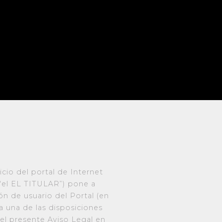
cio del portal de Internet
 “el EL TITULAR”) pone a
ión de usuario del Portal (en
da una de las disposiciones
 el presente Aviso Legal en