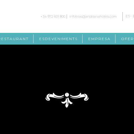
ES
+34 972 601 800
infotrias@andilanahotels.com
RESTAURANT
ESDEVENIMENTS
EMPRESA
OFER