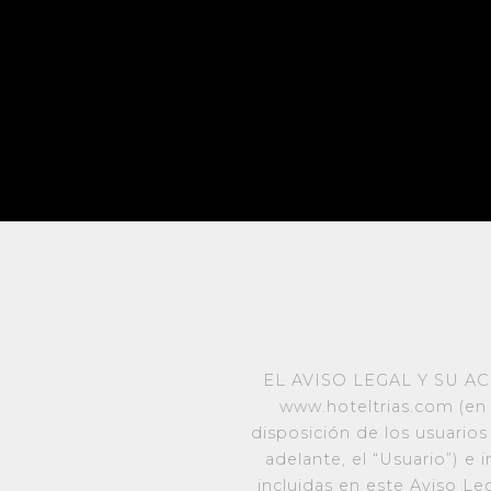
EL AVISO LEGAL Y SU ACEPT
www.hoteltrias.com (en 
disposición de los usuarios 
adelante, el “Usuario”) e 
incluidas en este Aviso Le