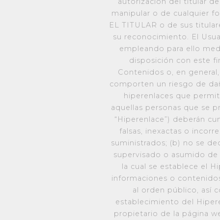
autorización del titular d
manipular o de cualquier fo
EL TITULAR o de sus titulare
su reconocimiento. El Usua
empleando para ello medi
disposición con este f
Contenidos o, en general,
comporten un riesgo de daño
hiperenlaces que permitan
aquellas personas que se pr
“Hiperenlace”) deberán cum
falsas, inexactas o incor
suministrados; (b) no se de
supervisado o asumido de c
la cual se establece el H
informaciones o contenidos 
al orden público, así
establecimiento del Hipere
propietario de la página w