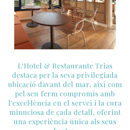
L'Hotel & Restaurante Trias
destaca per la seva privilegiada
ubicació davant del mar, així com
pel seu ferm compromís amb
l'excel·lència en el servei i la cura
minuciosa de cada detall, oferint
una experiència única als seus