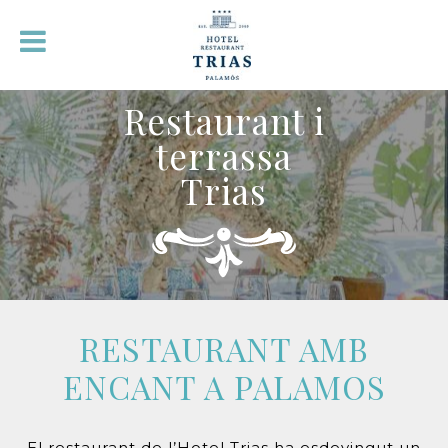
Restaurant i
terrassa
Trias
RESTAURANT AMB
ENCANT A PALAMOS
El restaurant de l’Hotel Trias ha esdevingut un