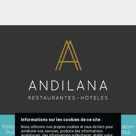
Informations sur les cookies de ce site :
Politique de confidentialité
Conditions de réservation
Nous utilisons nos propres cookies et ceux de tiers pour
améliorer nos services, produire des informations
Politique de cookies
Avis juridique
Site Map
RSS
analytiques, des informations publicitaires, établir votre