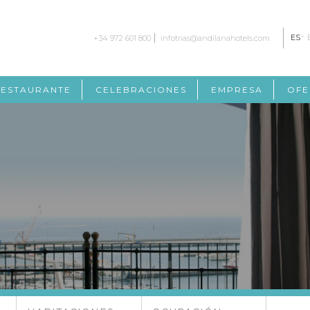
ES
+34 972 601 800
infotrias@andilanahotels.com
ESTAURANTE
CELEBRACIONES
EMPRESA
OFE