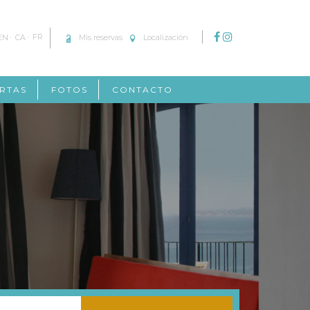
EN
CA
FR
Mis reservas
Localización
RTAS
FOTOS
CONTACTO